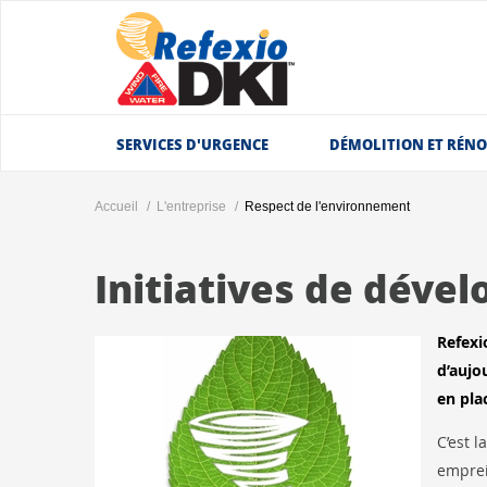
SERVICES D'URGENCE
DÉMOLITION ET RÉN
Accueil
L'entreprise
Respect de l'environnement
Initiatives de déve
Refexi
d’aujo
en pla
C’est 
emprei