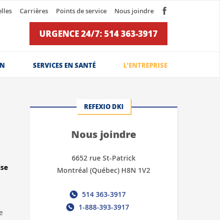
lles
Carrières
Points de service
Nous joindre
URGENCE 24/7: 514 363-3917
ON
SERVICES EN SANTÉ
L'ENTREPRISE
REFEXIO DKI
Nous joindre
6652 rue St-Patrick
ise
Montréal (Québec) H8N 1V2
514 363-3917
1-888-393-3917
e