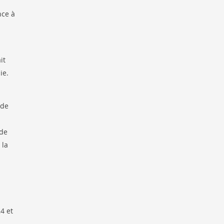
nce à
it
ie.
 de
 de
 la
4 et