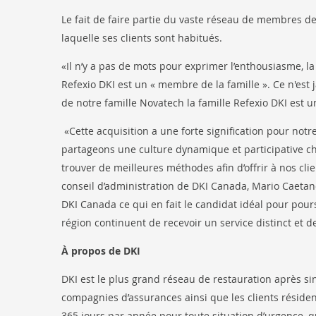
Le fait de faire partie du vaste réseau de membres de
laquelle ses clients sont habitués.
«Il n’y a pas de mots pour exprimer l’enthousiasme, la
Refexio DKI est un « membre de la famille ». Ce n'est 
de notre famille Novatech la famille Refexio DKI est u
«Cette acquisition a une forte signification pour notr
partageons une culture dynamique et participative ch
trouver de meilleures méthodes afin d’offrir à nos cli
conseil d’administration de DKI Canada, Mario Caeta
DKI Canada ce qui en fait le candidat idéal pour pours
région continuent de recevoir un service distinct et d
À propos de DKI
DKI est le plus grand réseau de restauration après si
compagnies d’assurances ainsi que les clients résiden
365 jours par année pour toute situation d’urgence, q