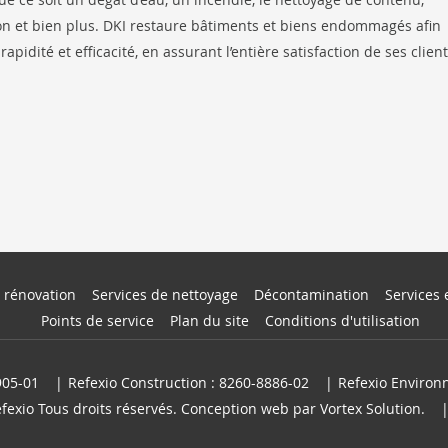
ion et bien plus. DKI restaure bâtiments et biens endommagés afin
 rapidité et efficacité, en assurant l’entière satisfaction de ses clien
 rénovation
Services de nettoyage
Décontamination
Services 
Points de service
Plan du site
Conditions d'utilisation
905-01
Refexio Construction : 8260-8886-02
Refexio Environ
fexio Tous droits réservés.
Conception web
par Vortex Solution
.