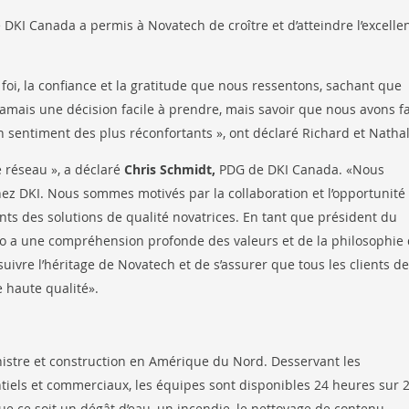
 DKI Canada a permis à Novatech de croître et d’atteindre l’excelle
 foi, la confiance et la gratitude que nous ressentons, sachant que
jamais une décision facile à prendre, mais savoir que nous avons fa
n sentiment des plus réconfortants », ont déclaré Richard et Nathal
e réseau », a déclaré
Chris Schmidt,
PDG de DKI Canada. «Nous
ez DKI. Nous sommes motivés par la collaboration et l’opportunité
ents des solutions de qualité novatrices. En tant que président du
no a une compréhension profonde des valeurs et de la philosophie
uivre l’héritage de Novatech et de s’assurer que tous les clients de
e haute qualité».
nistre et construction en Amérique du Nord. Desservant les
tiels et commerciaux, les équipes sont disponibles 24 heures sur 2
ue ce soit un dégât d’eau, un incendie, le nettoyage de contenu,