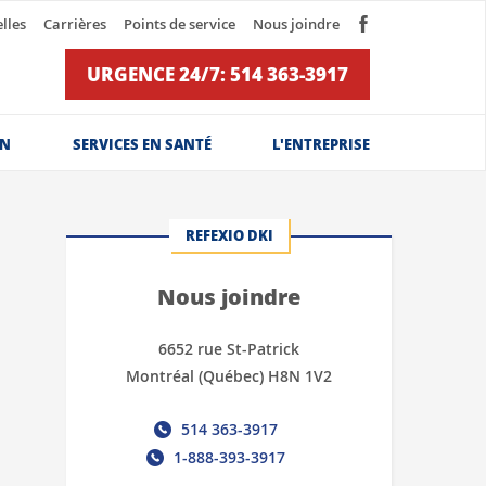
lles
Carrières
Points de service
Nous joindre
URGENCE 24/7: 514 363-3917
ON
SERVICES EN SANTÉ
L'ENTREPRISE
REFEXIO DKI
Nous joindre
6652 rue St-Patrick
Montréal (Québec) H8N 1V2
514 363-3917
1-888-393-3917