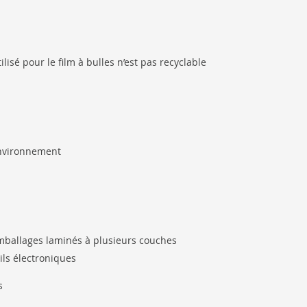
ilisé pour le film à bulles n’est pas recyclable
’environnement
mballages laminés à plusieurs couches
ils électroniques
s