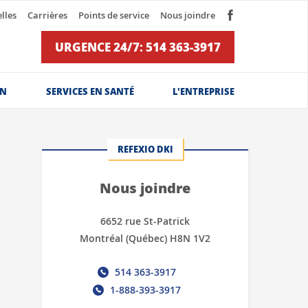
lles
Carrières
Points de service
Nous joindre
URGENCE 24/7: 514 363-3917
ON
SERVICES EN SANTÉ
L'ENTREPRISE
REFEXIO DKI
Nous joindre
6652 rue St-Patrick
Montréal (Québec) H8N 1V2
514 363-3917
1-888-393-3917