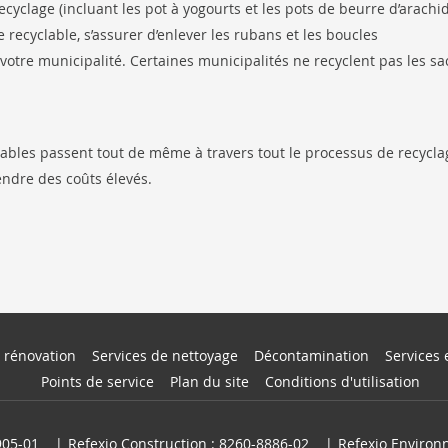
cyclage (incluant les pot à yogourts et les pots de beurre d’arachi
recyclable, s’assurer d’enlever les rubans et les boucles
 votre municipalité. Certaines municipalités ne recyclent pas les sa
lables passent tout de même à travers tout le processus de recycla
gendre des coûts élevés.
 rénovation
Services de nettoyage
Décontamination
Services 
Points de service
Plan du site
Conditions d'utilisation
905-01
Refexio Construction : 8260-8886-02
Refexio Environ