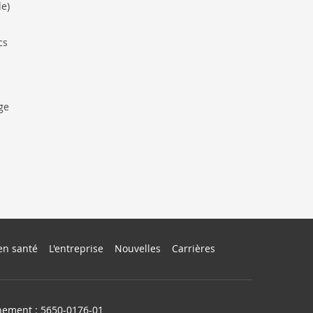
de)
cs
ge
en santé
L'entreprise
Nouvelles
Carrières
nement : 5650-0176-01